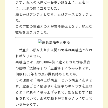
ます。五尺の人体は一番重い頭を上に、足を下
に、天地の間に立ちました。
頭と手はアンテナとなり、足はアースとなりまし
た。
この宇宙の電磁力の力が霊格遺伝となり、絶大な
叡智を恵まれました。
一番重たい頭を支えた人間の骨格は柔構造でなけ
ればなりません。
柔構造とは、約1300年前に建てられた世界最古
の建物
法隆寺
の
五重塔
にもみられます。
何故1300年もの長い間長持ちしたのか。
その理由は「積み上げ構造」という構造にありま
す。覚重ごとに塾部や軒を鉛筆のキャップを重ね
るように順々に積み上げられて、釘を使わずに接
合されていて、柔軟な動きができるようになって
いるからです。