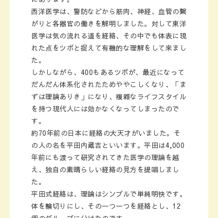
西洋医学は、警防などから筋肉、神経、血管の繋
がりと各器官の働きを解明しました。対して東洋
医学は気の流れる道を経絡、その中でも体表に現
れた点をツボと捉えて有機的な理解をして来まし
た。
しかしながら、400もあるツボが、最近になって
だんだん体系化されたためややこしくなり、「ま
ずは理論ありき」になり、複雑なライフスタイル
を持つ現代人には効かなくなってしまったので
す。
約70年前の日本に経絡の大天才がいました。そ
の人の名を平田内蔵吉といいます。平田は4,000
年前にも渡って研究されてきた医学の理論を越
え、独自の素晴らしい経絡の見方を提唱しまし
た。
平田式経絡は、理論はシンプルで単純明快です。
体を輪切りにし、その一つ一つを経絡とし、12
個のグループに分けたのです。