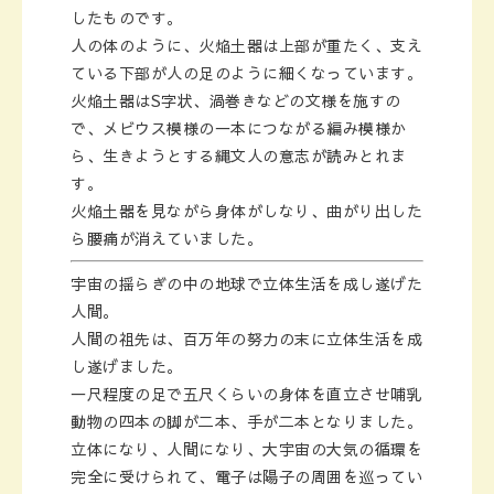
したものです。
人の体のように、火焔土器は上部が重たく、支え
ている下部が人の足のように細くなっています。
火焔土器はS字状、渦巻きなどの文様を施すの
で、メビウス模様の一本につながる編み模様か
ら、生きようとする縄文人の意志が読みとれま
す。
火焔土器を見ながら身体がしなり、曲がり出した
ら腰痛が消えていました。
宇宙の揺らぎの中の地球で立体生活を成し遂げた
人間。
人間の祖先は、百万年の努力の末に立体生活を成
し遂げました。
一尺程度の足で五尺くらいの身体を直立させ哺乳
動物の四本の脚が二本、手が二本となりました。
立体になり、人間になり、大宇宙の大気の循環を
完全に受けられて、電子は陽子の周囲を巡ってい