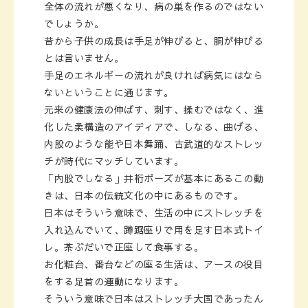
全体の流れが悪くなり、病の巣を作るのではない
でしょうか。
昔から子供の成長は手足が伸びると、胴が伸びる
とは言いません。
手足のエネルギーの流れが良ければ病気にはなら
ないということに通じます。
元来の健康法の伸ばす、刺す、揉むではなく、進
化した柔構造のアイディアで、しなる、曲げる、
内股のような能や日本舞踊、古武道的なストレッ
チが時代にマッチしています。
「内股でしなる」井桁ポーズが基本にあるこの動
きは、日本の伝統文化の中にあるものです。
日本はそういう意味で、生活の中にストレッチを
入れ込んでいて、蹲踞座りで用を足す日本式トイ
レ。茶ぶだいで正座して食事する。
お化粧台、番台などの座る生活は、アースの役目
をする足首の運動になります。
そういう意味で日本はストレッチ大国であったん